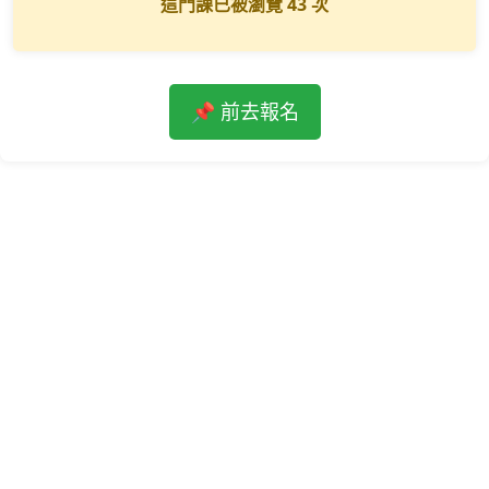
這門課已被瀏覽
43
次
📌 前去報名