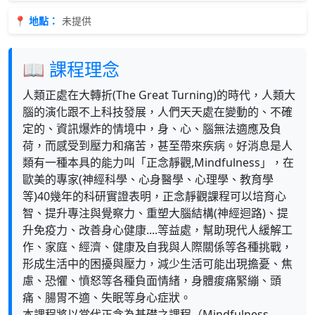
📍 地點：
未提供
📖 課程理念
人類正處在大轉折(The Great Turning)的時代，人類大
腦的演化跟不上科技發展，人們天天處在變動的、不確
定的、資訊爆炸的情境中，身、心、腦無法適應及負
荷，而感受到壓力和痛苦，甚至帶來疾病。好消息是人
類有一種本具的能力叫「正念靜觀,Mindfulness」，在
歐美的專家(神經科學、心身醫學、心理學、教育學
等)40幾年的科研實證表明，正念靜觀課程可以培育心
智、提升專注與覺察力、重塑大腦結構(神經迴路)、提
升免疫力、改善身心健康....等益處，幫助現代人緩解工
作、家庭、經濟、健康及自我與人際關係等各種挑戰，
形成生活中的困擾與壓力，減少生活可能出現擔憂、焦
慮、恐懼、憤怒等各種負面情緒，身體痠痛緊繃、頭
痛、腸胃不適、失眠等身心症狀。
本課程將以當代正念為基礎之課程（Mindfulness-