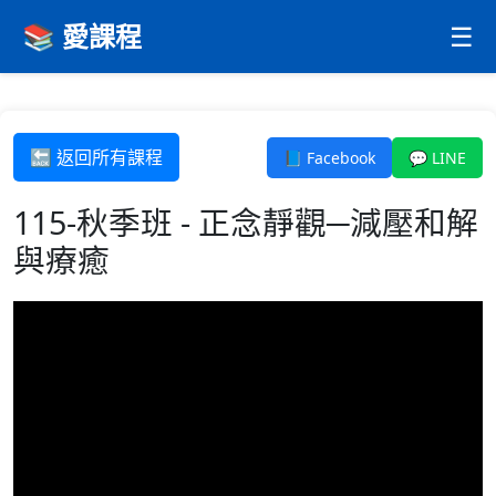
📚 愛課程
☰
🔙 返回所有課程
📘 Facebook
💬 LINE
115-秋季班 - 正念靜觀─減壓和解
與療癒