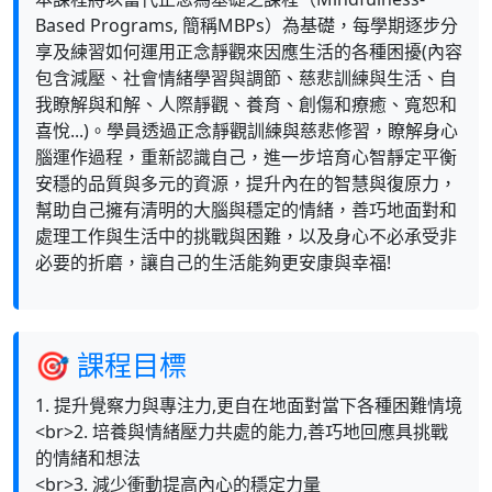
Based Programs, 簡稱MBPs）為基礎，每學期逐步分
享及練習如何運用正念靜觀來因應生活的各種困擾(內容
包含減壓、社會情緒學習與調節、慈悲訓練與生活、自
我瞭解與和解、人際靜觀、養育、創傷和療癒、寬恕和
喜悅...)。學員透過正念靜觀訓練與慈悲修習，瞭解身心
腦運作過程，重新認識自己，進一步培育心智靜定平衡
安穩的品質與多元的資源，提升內在的智慧與復原力，
幫助自己擁有清明的大腦與穩定的情緒，善巧地面對和
處理工作與生活中的挑戰與困難，以及身心不必承受非
必要的折磨，讓自己的生活能夠更安康與幸福!
🎯 課程目標
1. 提升覺察力與專注力,更自在地面對當下各種困難情境
<br>2. 培養與情緒壓力共處的能力,善巧地回應具挑戰
的情緒和想法
<br>3. 減少衝動提高內心的穩定力量