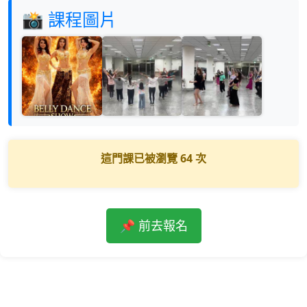
📸 課程圖片
這門課已被瀏覽
64
次
📌 前去報名