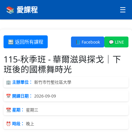
📚 愛課程
☰
🔙 返回所有課程
📘 Facebook
💬 LINE
115-秋季班 - 華爾滋與探戈｜下
班後的國標舞時光
🏢 主辦單位：
新竹市竹塹社區大學
📅 開課日期：
2026-09-09
📆 星期：
星期三
⏰ 時段：
晚上