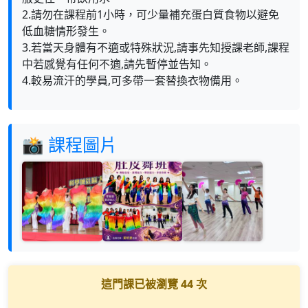
2.請勿在課程前1小時，可少量補充蛋白質食物以避免
低血糖情形發生。
3.若當天身體有不適或特殊狀況,請事先知授課老師,課程
中若感覺有任何不適,請先暫停並告知。
4.較易流汗的學員,可多帶一套替換衣物備用。
📸 課程圖片
這門課已被瀏覽
44
次