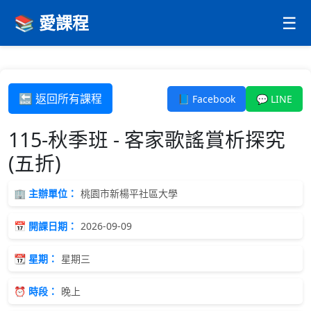
📚 愛課程
☰
🔙 返回所有課程
📘 Facebook
💬 LINE
115-秋季班 - 客家歌謠賞析探究
(五折)
🏢 主辦單位：
桃園市新楊平社區大學
📅 開課日期：
2026-09-09
📆 星期：
星期三
⏰ 時段：
晚上