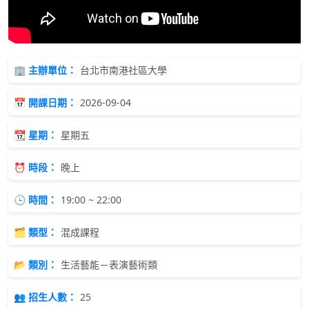
🏢 主辦單位：
台北市南港社區大學
📅 開課日期：
2026-09-04
📆 星期：
星期五
⏰ 時段：
晚上
🕒 時間：
19:00 ~ 22:00
🗂 類型：
混成課程
📂 類別：
生活藝能－表演藝術類
👥 招生人數：
25