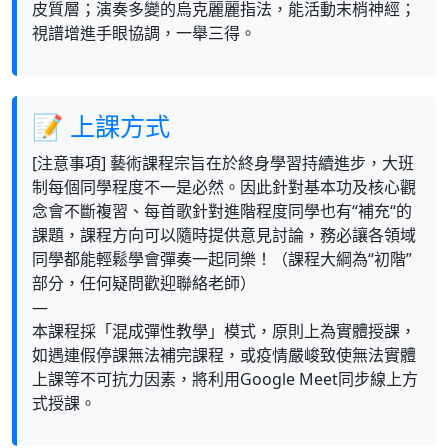
皮質層；演奏多變的烏克麗麗指法，能活動末梢神經；
視譜增進手眼協調，一舉三得。
📝 上課方式
[注意事項] 藝術課程宗旨在於終身學習持續進步，大班
制每個同學程度不一是必然。因此針對基本功及核心觀
念會不斷複習、每首歌針對進階程度同學也有“補充“的
課題，課程方向可以隨時提供意見討論，務必讓各領域
同學都能輕鬆學會彈奏一起同樂！（課程大綱為“初階”
部分，任何疑問歡迎聯絡老師）
—
本課程採「混成彈性教學」模式，原則上為實體授課，
如遇連假停課無法補完課程，或疫情嚴峻致使無法實體
上課等不可抗力因素，將利用Google Meet同步線上方
式授課。