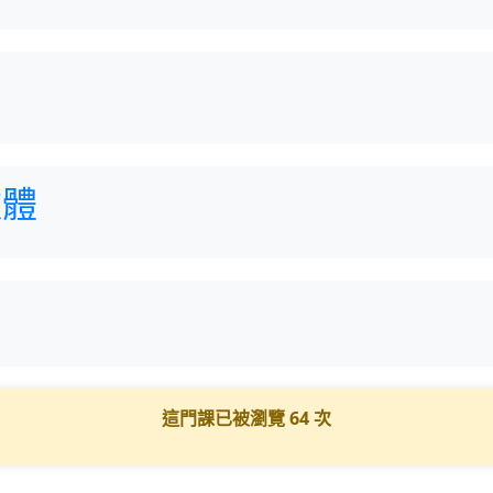
軟體
這門課已被瀏覽
64
次