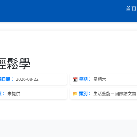
首頁
語輕鬆學
開課日期：
2026-08-22
📆 星期：
星期六
型：
未提供
📂 類別：
生活藝能－國際語文類