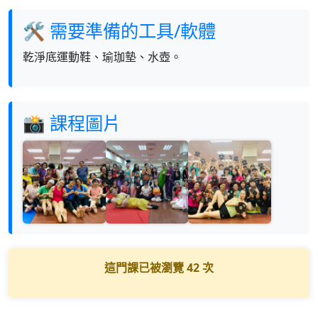
🛠 需要準備的工具/軟體
乾淨底運動鞋、瑜珈墊、水壺。
📸 課程圖片
這門課已被瀏覽
42
次