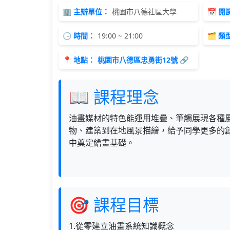
🏢 主辦單位：
桃園市八德社區大學
📅 
🕒 時間：
19:00 ~ 21:00
🗂 類
📍 地點：
桃園市八德區忠勇街12號 🔗
📖 課程理念
油畫媒材的特色能運用堆疊、筆觸展現各種
物、建築到在地風景描繪，給予同學更多的
中奠定繪畫基礎。
🎯 課程目標
1.從零建立油畫系統知識概念