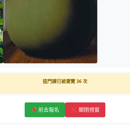
這門課已被瀏覽
36
次
📌 前去報名
❌ 關閉視窗