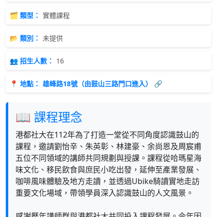
🗂 類型：
實體課程
📂 類別：
未提供
👥 招生人數：
16
📍 地點：
雄峰路18號（由鼓山三路門口進入） 🔗
📖 課程理念
港都社大在112年為了打造一堂從不同角度認識鼓山的
課程，邀請劉怡辛、朱英彰、林建豪、余尚恩及周宸甫
五位不同領域的講師共同規劃與授課。課程從哈瑪星海
味文化、移民飲食與庶民小吃出發，延伸至產業發展、
咖啡風味體驗及地方走讀，並透過Ubike騎讀實地走訪
重要文化場域，帶領學員深入認識鼓山的人文風景。
感謝歷年講師群與港都社大共同投入課程發展。今年因