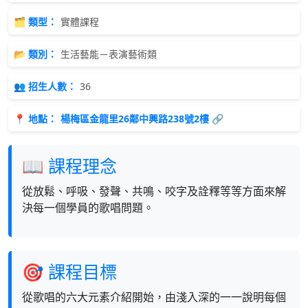
🗂 類型：
實體課程
📂 類別：
生活藝能－表演藝術類
👥 招生人數：
36
📍 地點：
楊梅區金龍里26鄰中興路238號2樓 🔗
📖 課程理念
從放鬆、呼吸、發聲、共鳴、咬字及詮釋等等方面來解
決每一個學員的歌唱問題。
🎯 課程目標
從歌唱的六大元素介紹開始，由淺入深的一一說明每個