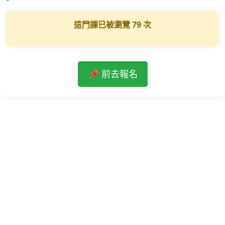
這門課已被瀏覽
79
次
📌 前去報名