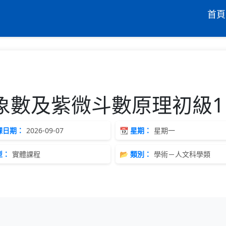
首頁
易經象數及紫微斗數原理初級1
開課日期：
2026-09-07
📆 星期：
星期一
型：
實體課程
📂 類別：
學術－人文科學類