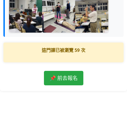
這門課已被瀏覽
59
次
📌 前去報名